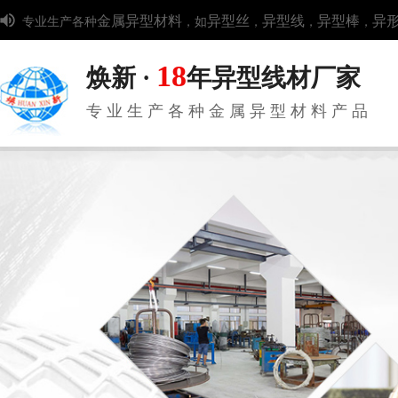
金属异型材料
异型丝
异型线
异型棒
异
专业生产各种
，如
，
，
，
18
焕新 ·
年异型线材厂家
专业生产各种金属异型材料产品