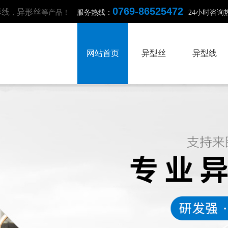
0769-86525472
形线
异形丝
，
等产品！
服务热线：
24小时咨询
网站首页
异型丝
异型线