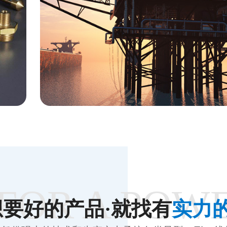
石油开采
FOR A POW
想要好的产品·就找有
实力