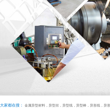
大家都在搜：
金属异型材料
，
异型丝
，
异型线
，
异型棒
，
异形线
，
异