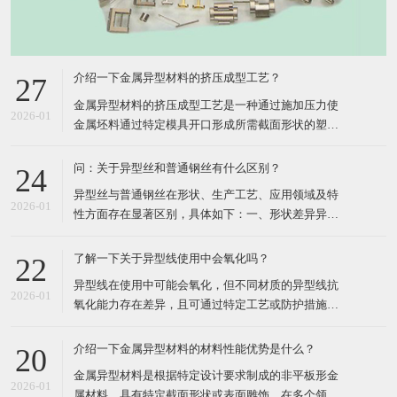
介绍一下金属异型材料的挤压成型工艺？
27
​金属异型材料的挤压成型工艺是一种通过施加压力使
2026-01
金属坯料通过特定模具开口形成所需截面形状的塑性
加工方法，其核心在于利用三向压应力状态提升材料
塑性，实现复杂断面的高效成形。以下从工艺原理、
问：关于异型丝和普通钢丝有什么区别？
24
分类、关键参数、技术分支及应用领域五个方面进行
​异型丝与普通钢丝在形状、生产工艺、应用领域及特
详细介绍：​一、工艺原理挤压成型工艺的核心在于将
2026-01
性方面存在显著区别，具体如下：​一、形状差异异型