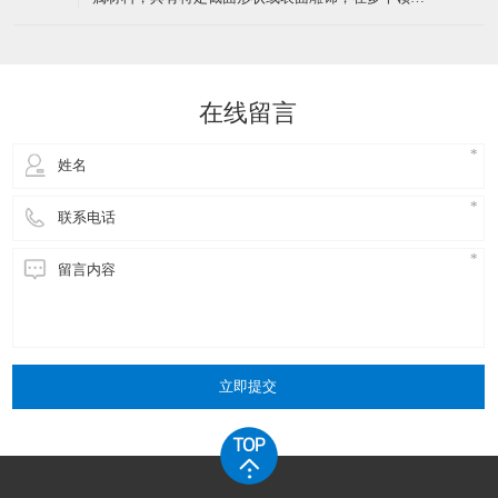
金属坯料置于挤压筒内
丝横截面为非圆形，包括方形、六角形、扁形、梯
形、三角形、三叶形、Y形、中空形等规则或复杂形
了解一下关于异型线使用中会氧化吗？
22
状。形状设计服务于特定功能，如密封、定位、导
​异型线在使用中可能会氧化，但不同材质的异型线抗
向、吸湿排汗等。普通钢丝横截面为标准圆形，形状
2026-01
氧化能力存在差异，且可通过特定工艺或防护措施减
单一，无特殊功能设计。二
少氧化风险。具体分析如下：​一、不同材质异型线的
氧化特性铜异型线铜在空气中易与氧气、水分反应生
介绍一下金属异型材料的材料性能优势是什么？
20
成氧化铜（CuO）或硫化铜（CuS），导致表面发黄
​金属异型材料是根据特定设计要求制成的非平板形金
或发黑。尤其在高温环境下（如绝缘挤出工艺中的
2026-01
属材料，具有特定截面形状或表面雕饰，在多个领域
150℃交联管道）
有广泛应用。那么，金属异型材料在电子行业的应用
中，其材料性能优势主要体现在以下几个方面：​一、
高导电性与导热性高导电性：金属异型材料，尤其是
铜异型材料，具有优良的导电性能。无氧铜造成的异
在线留言
型铜材导电率可达98