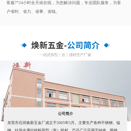
公司简介
东莞市石排焕新五金厂成立于2005年5月。主要生产各种不锈钢、锰
钢、钛等金属拉枝料异型（形）线材。产品广泛应用于钟表、眼镜、
餐具、弹簧、石油开采、电子五金、医疗器材等行业。 公司秉承“以
品质求生存，以创新求发展”的理念，大力进行技术革新，由最初的拉
拔压延技术到现时用高精密模具冷轧滚压技术，消除了拉...
了解更多