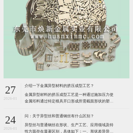
介绍一下金属异型材料的挤压成型工艺？
27
​金属异型材料的挤压成型工艺是一种通过施加压力使
2026-01
金属坯料通过特定模具开口形成所需截面形状的塑性
加工方法，其核心在于利用三向压应力状态提升材料
塑性，实现复杂断面的高效成形。以下从工艺原理、
问：关于异型丝和普通钢丝有什么区别？
24
分类、关键参数、技术分支及应用领域五个方面进行
​异型丝与普通钢丝在形状、生产工艺、应用领域及特
详细介绍：​一、工艺原理挤压成型工艺的核心在于将
2026-01
性方面存在显著区别，具体如下：​一、形状差异异型
金属坯料置于挤压筒内
丝横截面为非圆形，包括方形、六角形、扁形、梯
形、三角形、三叶形、Y形、中空形等规则或复杂形
了解一下关于异型线使用中会氧化吗？
22
状。形状设计服务于特定功能，如密封、定位、导
​异型线在使用中可能会氧化，但不同材质的异型线抗
向、吸湿排汗等。普通钢丝横截面为标准圆形，形状
2026-01
氧化能力存在差异，且可通过特定工艺或防护措施减
单一，无特殊功能设计。二
少氧化风险。具体分析如下：​一、不同材质异型线的
氧化特性铜异型线铜在空气中易与氧气、水分反应生
介绍一下金属异型材料的材料性能优势是什么？
20
成氧化铜（CuO）或硫化铜（CuS），导致表面发黄
​金属异型材料是根据特定设计要求制成的非平板形金
或发黑。尤其在高温环境下（如绝缘挤出工艺中的
2026-01
属材料，具有特定截面形状或表面雕饰，在多个领域