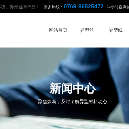
0769-86525472
形线
异形丝
，
等产品！
服务热线：
24小时咨询
网站首页
异型丝
异型线
新闻中心
聚焦焕新，及时了解异型材料动态