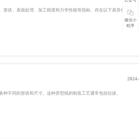
公众号
、形状、表面处理、加工精度和力学性能等指标。存在以下差异化：
微信小
程序
2024-
各种不同的形状和尺寸。这种异型线的制造工艺通常包括拉拔、