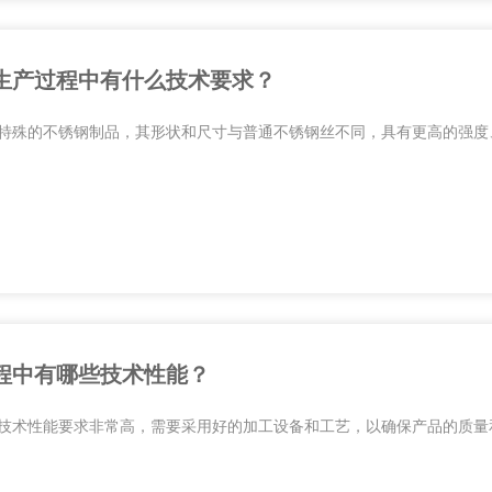
生产过程中有什么技术要求？
特殊的不锈钢制品，其形状和尺寸与普通不锈钢丝不同，具有更高的强度
程中有哪些技术性能？
技术性能要求非常高，需要采用好的加工设备和工艺，以确保产品的质量