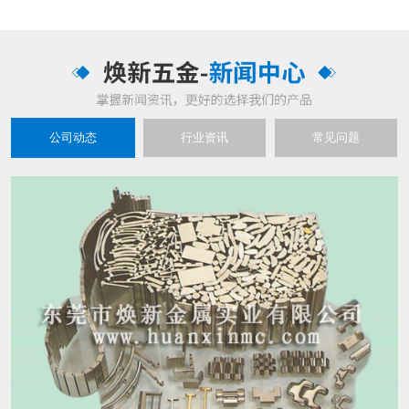
公司动态
行业资讯
常见问题