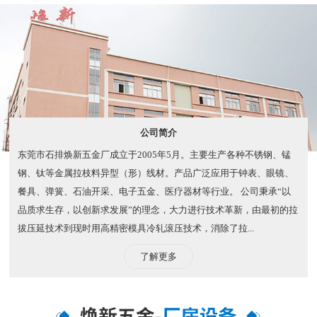
公司简介
东莞市石排焕新五金厂成立于2005年5月。主要生产各种不锈钢、锰
钢、钛等金属拉枝料异型（形）线材。产品广泛应用于钟表、眼镜、
餐具、弹簧、石油开采、电子五金、医疗器材等行业。 公司秉承“以
品质求生存，以创新求发展”的理念，大力进行技术革新，由最初的拉
拔压延技术到现时用高精密模具冷轧滚压技术，消除了拉...
了解更多