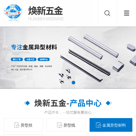
异型丝
异型线
金属异型材料