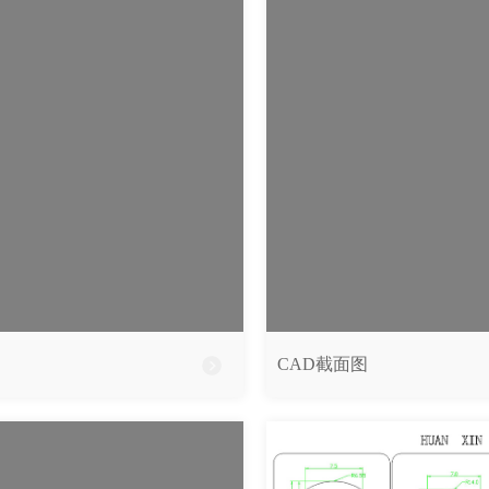
CAD截面图