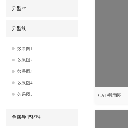
异型丝
异型线
效果图1
效果图2
效果图3
效果图4
效果图5
CAD截面图
金属异型材料