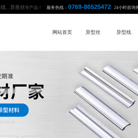
0769-86525472
形线
异形丝
，
等产品！
服务热线：
24小时咨询
网站首页
异型丝
异型线