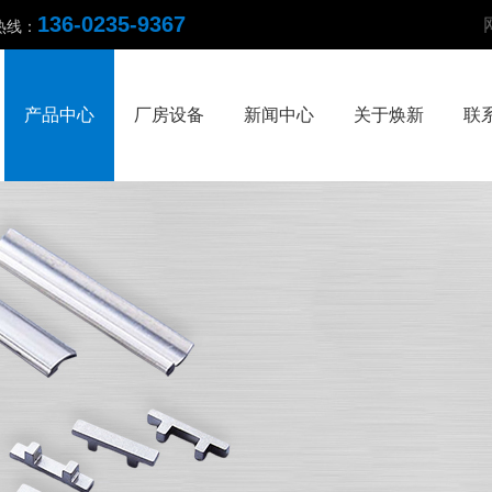
136-0235-9367
热线：
产品中心
厂房设备
新闻中心
关于焕新
联