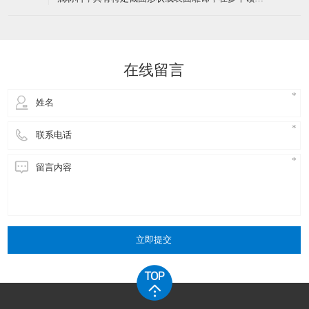
金属坯料置于挤压筒内
丝横截面为非圆形，包括方形、六角形、扁形、梯
形、三角形、三叶形、Y形、中空形等规则或复杂形
了解一下关于异型线使用中会氧化吗？
22
状。形状设计服务于特定功能，如密封、定位、导
​异型线在使用中可能会氧化，但不同材质的异型线抗
向、吸湿排汗等。普通钢丝横截面为标准圆形，形状
2026-01
氧化能力存在差异，且可通过特定工艺或防护措施减
单一，无特殊功能设计。二
少氧化风险。具体分析如下：​一、不同材质异型线的
氧化特性铜异型线铜在空气中易与氧气、水分反应生
介绍一下金属异型材料的材料性能优势是什么？
20
成氧化铜（CuO）或硫化铜（CuS），导致表面发黄
​金属异型材料是根据特定设计要求制成的非平板形金
或发黑。尤其在高温环境下（如绝缘挤出工艺中的
2026-01
属材料，具有特定截面形状或表面雕饰，在多个领域
150℃交联管道）
有广泛应用。那么，金属异型材料在电子行业的应用
中，其材料性能优势主要体现在以下几个方面：​一、
高导电性与导热性高导电性：金属异型材料，尤其是
铜异型材料，具有优良的导电性能。无氧铜造成的异
在线留言
型铜材导电率可达98