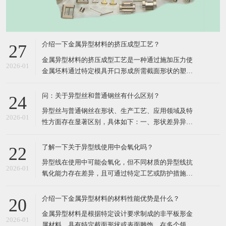
介绍一下金属异型材料的挤压成型工艺？
27
​金属异型材料的挤压成型工艺是一种通过施加压力使
2026-01
金属坯料通过特定模具开口形成所需截面形状的塑性
加工方法，其核心在于利用三向压应力状态提升材料
塑性，实现复杂断面的高效成形。以下从工艺原理、
问：关于异型丝和普通钢丝有什么区别？
24
分类、关键参数、技术分支及应用领域五个方面进行
​异型丝与普通钢丝在形状、生产工艺、应用领域及特
详细介绍：​一、工艺原理挤压成型工艺的核心在于将
2026-01
性方面存在显著区别，具体如下：​一、形状差异异型