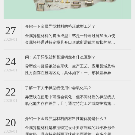
介绍一下金属异型材料的挤压成型工艺？
27
​金属异型材料的挤压成型工艺是一种通过施加压力使
2026-01
金属坯料通过特定模具开口形成所需截面形状的塑性
加工方法，其核心在于利用三向压应力状态提升材料
塑性，实现复杂断面的高效成形。以下从工艺原理、
问：关于异型丝和普通钢丝有什么区别？
24
分类、关键参数、技术分支及应用领域五个方面进行
​异型丝与普通钢丝在形状、生产工艺、应用领域及特
详细介绍：​一、工艺原理挤压成型工艺的核心在于将
2026-01
性方面存在显著区别，具体如下：​一、形状差异异型