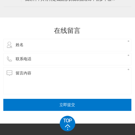
金属坯料置于挤压筒内
丝横截面为非圆形，包括方形、六角形、扁形、梯
形、三角形、三叶形、Y形、中空形等规则或复杂形
了解一下关于异型线使用中会氧化吗？
22
状。形状设计服务于特定功能，如密封、定位、导
​异型线在使用中可能会氧化，但不同材质的异型线抗
向、吸湿排汗等。普通钢丝横截面为标准圆形，形状
2026-01
氧化能力存在差异，且可通过特定工艺或防护措施减
单一，无特殊功能设计。二
少氧化风险。具体分析如下：​一、不同材质异型线的
氧化特性铜异型线铜在空气中易与氧气、水分反应生
介绍一下金属异型材料的材料性能优势是什么？
20
成氧化铜（CuO）或硫化铜（CuS），导致表面发黄
​金属异型材料是根据特定设计要求制成的非平板形金
或发黑。尤其在高温环境下（如绝缘挤出工艺中的
2026-01
属材料，具有特定截面形状或表面雕饰，在多个领域
150℃交联管道）
有广泛应用。那么，金属异型材料在电子行业的应用
中，其材料性能优势主要体现在以下几个方面：​一、
高导电性与导热性高导电性：金属异型材料，尤其是
铜异型材料，具有优良的导电性能。无氧铜造成的异
在线留言
型铜材导电率可达98