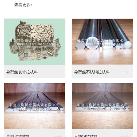
查看更多+
拉枝料
异性线CAD截面图
异性线截面图