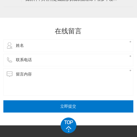
150℃交联管道）
有广泛应用。那么，金属异型材料在电子行业的应用
中，其材料性能优势主要体现在以下几个方面：​一、
高导电性与导热性高导电性：金属异型材料，尤其是
铜异型材料，具有优良的导电性能。无氧铜造成的异
在线留言
型铜材导电率可达98
立即提交