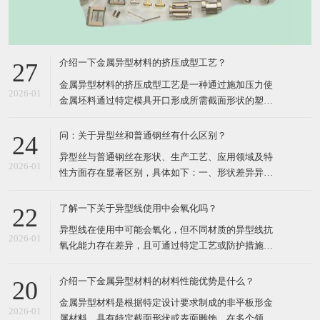
介绍一下金属异型材料的挤压成型工艺？
27
​金属异型材料的挤压成型工艺是一种通过施加压力使
2026-01
金属坯料通过特定模具开口形成所需截面形状的塑性
加工方法，其核心在于利用三向压应力状态提升材料
塑性，实现复杂断面的高效成形。以下从工艺原理、
问：关于异型丝和普通钢丝有什么区别？
24
分类、关键参数、技术分支及应用领域五个方面进行
​异型丝与普通钢丝在形状、生产工艺、应用领域及特
详细介绍：​一、工艺原理挤压成型工艺的核心在于将
2026-01
性方面存在显著区别，具体如下：​一、形状差异异型
金属坯料置于挤压筒内
丝横截面为非圆形，包括方形、六角形、扁形、梯
形、三角形、三叶形、Y形、中空形等规则或复杂形
了解一下关于异型线使用中会氧化吗？
22
状。形状设计服务于特定功能，如密封、定位、导
​异型线在使用中可能会氧化，但不同材质的异型线抗
向、吸湿排汗等。普通钢丝横截面为标准圆形，形状
2026-01
氧化能力存在差异，且可通过特定工艺或防护措施减
单一，无特殊功能设计。二
少氧化风险。具体分析如下：​一、不同材质异型线的
氧化特性铜异型线铜在空气中易与氧气、水分反应生
介绍一下金属异型材料的材料性能优势是什么？
20
成氧化铜（CuO）或硫化铜（CuS），导致表面发黄
​金属异型材料是根据特定设计要求制成的非平板形金
或发黑。尤其在高温环境下（如绝缘挤出工艺中的
2026-01
属材料，具有特定截面形状或表面雕饰，在多个领域