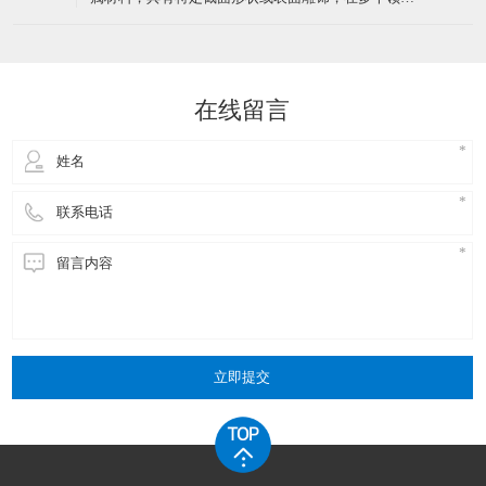
150℃交联管道）
有广泛应用。那么，金属异型材料在电子行业的应用
中，其材料性能优势主要体现在以下几个方面：​一、
高导电性与导热性高导电性：金属异型材料，尤其是
铜异型材料，具有优良的导电性能。无氧铜造成的异
在线留言
型铜材导电率可达98
立即提交