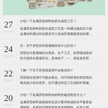
介绍一下金属异型材料的挤压成型工艺？
27
​金属异型材料的挤压成型工艺是一种通过施加压力使
2026-01
金属坯料通过特定模具开口形成所需截面形状的塑性
加工方法，其核心在于利用三向压应力状态提升材料
塑性，实现复杂断面的高效成形。以下从工艺原理、
问：关于异型丝和普通钢丝有什么区别？
24
分类、关键参数、技术分支及应用领域五个方面进行
​异型丝与普通钢丝在形状、生产工艺、应用领域及特
详细介绍：​一、工艺原理挤压成型工艺的核心在于将
2026-01
性方面存在显著区别，具体如下：​一、形状差异异型
金属坯料置于挤压筒内
丝横截面为非圆形，包括方形、六角形、扁形、梯
形、三角形、三叶形、Y形、中空形等规则或复杂形
了解一下关于异型线使用中会氧化吗？
22
状。形状设计服务于特定功能，如密封、定位、导
​异型线在使用中可能会氧化，但不同材质的异型线抗
向、吸湿排汗等。普通钢丝横截面为标准圆形，形状
2026-01
氧化能力存在差异，且可通过特定工艺或防护措施减
单一，无特殊功能设计。二
少氧化风险。具体分析如下：​一、不同材质异型线的
氧化特性铜异型线铜在空气中易与氧气、水分反应生
介绍一下金属异型材料的材料性能优势是什么？
20
成氧化铜（CuO）或硫化铜（CuS），导致表面发黄
​金属异型材料是根据特定设计要求制成的非平板形金
或发黑。尤其在高温环境下（如绝缘挤出工艺中的
2026-01
属材料，具有特定截面形状或表面雕饰，在多个领域