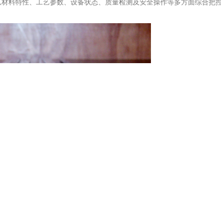
从材料特性、工艺参数、设备状态、质量检测及安全操作等多方面综合把