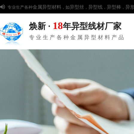
金属异型材料
异型丝
异型线
异型棒
异
专业生产各种
，如
，
，
，
18
焕新 ·
年异型线材厂家
专业生产各种金属异型材料产品