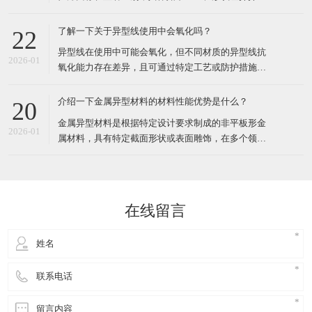
金属坯料置于挤压筒内
丝横截面为非圆形，包括方形、六角形、扁形、梯
形、三角形、三叶形、Y形、中空形等规则或复杂形
了解一下关于异型线使用中会氧化吗？
22
状。形状设计服务于特定功能，如密封、定位、导
​异型线在使用中可能会氧化，但不同材质的异型线抗
向、吸湿排汗等。普通钢丝横截面为标准圆形，形状
2026-01
氧化能力存在差异，且可通过特定工艺或防护措施减
单一，无特殊功能设计。二
少氧化风险。具体分析如下：​一、不同材质异型线的
氧化特性铜异型线铜在空气中易与氧气、水分反应生
介绍一下金属异型材料的材料性能优势是什么？
20
成氧化铜（CuO）或硫化铜（CuS），导致表面发黄
​金属异型材料是根据特定设计要求制成的非平板形金
或发黑。尤其在高温环境下（如绝缘挤出工艺中的
2026-01
属材料，具有特定截面形状或表面雕饰，在多个领域
150℃交联管道）
有广泛应用。那么，金属异型材料在电子行业的应用
中，其材料性能优势主要体现在以下几个方面：​一、
高导电性与导热性高导电性：金属异型材料，尤其是
铜异型材料，具有优良的导电性能。无氧铜造成的异
在线留言
型铜材导电率可达98