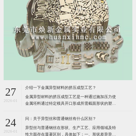
介绍一下金属异型材料的挤压成型工艺？
27
​金属异型材料的挤压成型工艺是一种通过施加压力使
2026-01
金属坯料通过特定模具开口形成所需截面形状的塑性
加工方法，其核心在于利用三向压应力状态提升材料
塑性，实现复杂断面的高效成形。以下从工艺原理、
问：关于异型丝和普通钢丝有什么区别？
24
分类、关键参数、技术分支及应用领域五个方面进行
​异型丝与普通钢丝在形状、生产工艺、应用领域及特
详细介绍：​一、工艺原理挤压成型工艺的核心在于将
2026-01
性方面存在显著区别，具体如下：​一、形状差异异型