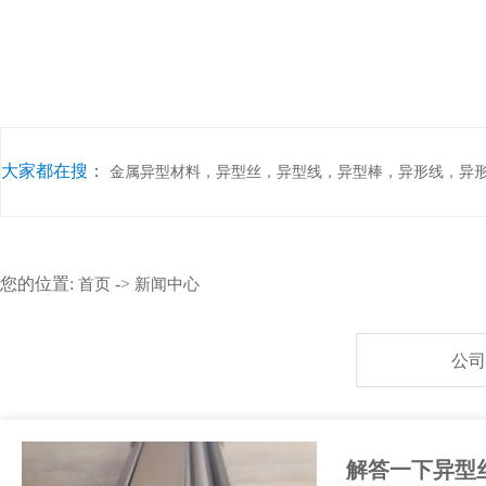
大家都在搜：
金属异型材料
，
异型丝
，
异型线
，
异型棒
，
异形线
，
异
您的位置:
->
首页
新闻中心
公司
解答一下异型