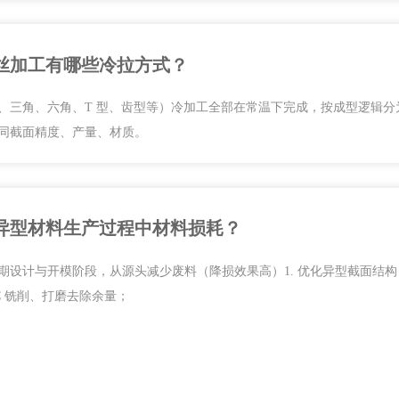
丝加工有哪些冷拉方式？
、三角、六角、T 型、齿型等）冷加工全部在常温下完成，按成型逻辑分
同截面精度、产量、材质。
异型材料生产过程中材料损耗？
期设计与开模阶段，从源头减少废料（降损效果高）1. 优化异型截面结
C 铣削、打磨去除余量；​