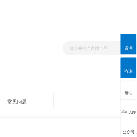
咨询
咨询
电话
常见问题
手机APP
公众号
2026-