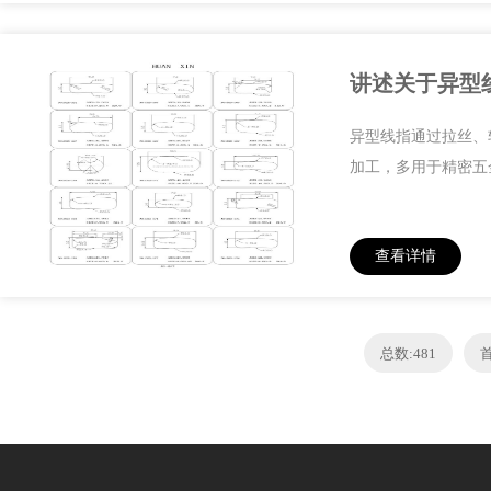
讲述关于异型
异型线指通过拉丝、
加工，多用于精密五
查看详情
总数:481