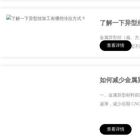
了解一下异型
金属异型丝（扁、方
查看详情
成型五大类，适配不
如何减少金属
一、金属异型材料前
减薄，减少后期 CN
查看详情