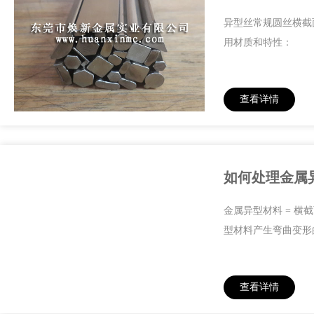
异型丝常规圆丝横截
用材质和特性：
查看详情
如何处理金属
金属异型材料 = 横
型材料产生弯曲变形
查看详情