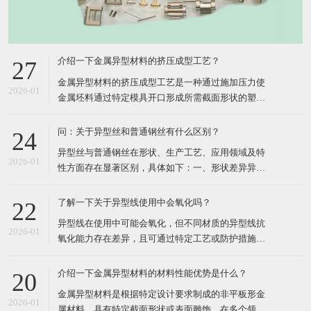
介绍一下金属异型材料的挤压成型工艺？
27
​金属异型材料的挤压成型工艺是一种通过施加压力使
2026-01
金属坯料通过特定模具开口形成所需截面形状的塑性
加工方法，其核心在于利用三向压应力状态提升材料
塑性，实现复杂断面的高效成形。以下从工艺原理、
问：关于异型丝和普通钢丝有什么区别？
24
分类、关键参数、技术分支及应用领域五个方面进行
​异型丝与普通钢丝在形状、生产工艺、应用领域及特
详细介绍：​一、工艺原理挤压成型工艺的核心在于将
2026-01
性方面存在显著区别，具体如下：​一、形状差异异型