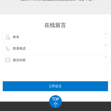
金属坯料置于挤压筒内
丝横截面为非圆形，包括方形、六角形、扁形、梯
形、三角形、三叶形、Y形、中空形等规则或复杂形
了解一下关于异型线使用中会氧化吗？
22
状。形状设计服务于特定功能，如密封、定位、导
​异型线在使用中可能会氧化，但不同材质的异型线抗
向、吸湿排汗等。普通钢丝横截面为标准圆形，形状
2026-01
氧化能力存在差异，且可通过特定工艺或防护措施减
单一，无特殊功能设计。二
少氧化风险。具体分析如下：​一、不同材质异型线的
氧化特性铜异型线铜在空气中易与氧气、水分反应生
介绍一下金属异型材料的材料性能优势是什么？
20
成氧化铜（CuO）或硫化铜（CuS），导致表面发黄
​金属异型材料是根据特定设计要求制成的非平板形金
或发黑。尤其在高温环境下（如绝缘挤出工艺中的
2026-01
属材料，具有特定截面形状或表面雕饰，在多个领域
150℃交联管道）
有广泛应用。那么，金属异型材料在电子行业的应用
中，其材料性能优势主要体现在以下几个方面：​一、
高导电性与导热性高导电性：金属异型材料，尤其是
铜异型材料，具有优良的导电性能。无氧铜造成的异
在线留言
型铜材导电率可达98