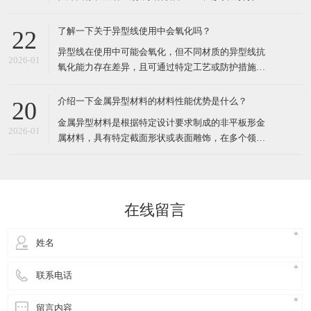
金属坯料置于挤压筒内
丝横截面为非圆形，包括方形、六角形、扁形、梯
形、三角形、三叶形、Y形、中空形等规则或复杂形
了解一下关于异型线使用中会氧化吗？
22
状。形状设计服务于特定功能，如密封、定位、导
​异型线在使用中可能会氧化，但不同材质的异型线抗
向、吸湿排汗等。普通钢丝横截面为标准圆形，形状
2026-01
氧化能力存在差异，且可通过特定工艺或防护措施减
单一，无特殊功能设计。二
少氧化风险。具体分析如下：​一、不同材质异型线的
氧化特性铜异型线铜在空气中易与氧气、水分反应生
介绍一下金属异型材料的材料性能优势是什么？
20
成氧化铜（CuO）或硫化铜（CuS），导致表面发黄
​金属异型材料是根据特定设计要求制成的非平板形金
或发黑。尤其在高温环境下（如绝缘挤出工艺中的
2026-01
属材料，具有特定截面形状或表面雕饰，在多个领域
150℃交联管道）
有广泛应用。那么，金属异型材料在电子行业的应用
中，其材料性能优势主要体现在以下几个方面：​一、
高导电性与导热性高导电性：金属异型材料，尤其是
铜异型材料，具有优良的导电性能。无氧铜造成的异
在线留言
型铜材导电率可达98