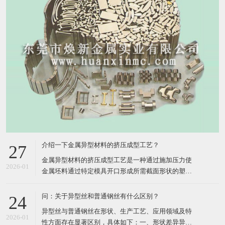
介绍一下金属异型材料的挤压成型工艺？
27
​金属异型材料的挤压成型工艺是一种通过施加压力使
2026-01
金属坯料通过特定模具开口形成所需截面形状的塑性
加工方法，其核心在于利用三向压应力状态提升材料
塑性，实现复杂断面的高效成形。以下从工艺原理、
问：关于异型丝和普通钢丝有什么区别？
24
分类、关键参数、技术分支及应用领域五个方面进行
​异型丝与普通钢丝在形状、生产工艺、应用领域及特
详细介绍：​一、工艺原理挤压成型工艺的核心在于将
2026-01
性方面存在显著区别，具体如下：​一、形状差异异型